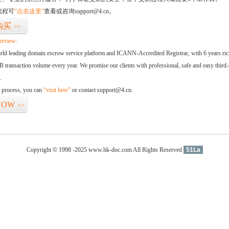
流程可
“点击这里”
查看或咨询support@4.cn。
购买
>>
erview:
orld leading domain escrow service platform and ICANN-Accredited Registrar, with 6 years ri
 transaction volume every year. We promise our clients with professional, safe and easy third-
.
d process, you can
“visit here”
or contact support@4.cn.
NOW
>>
Copyright © 1998 -2025 www.hk-doc.com All Rights Reserved
51La