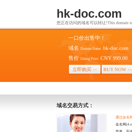
hk-doc.com
您正在访问的域名可以转让!This domain name i
一口价出售中！
域名
hk-doc.com
Domain Name:
售价
CNY 999.00
Listing Price:
立即购买
BUY NOW
>>
>>
域名交易方式：
通过金名网(
金名网(4
简单、安