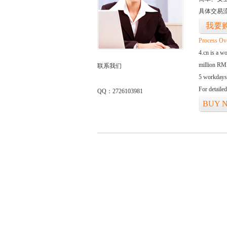
具体交易
我要
Process Ov
4.cn is a w
million RMB
联系我们
5 workdays
For detaile
QQ：2726103981
BUY 